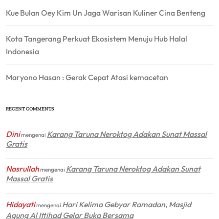
Kue Bulan Oey Kim Un Jaga Warisan Kuliner Cina Benteng
Kota Tangerang Perkuat Ekosistem Menuju Hub Halal
Indonesia
Maryono Hasan : Gerak Cepat Atasi kemacetan
RECENT COMMENTS
Dini
Karang Taruna Neroktog Adakan Sunat Massal
mengenai
Gratis
Nasrullah
Karang Taruna Neroktog Adakan Sunat
mengenai
Massal Gratis
Hidayati
Hari Kelima Gebyar Ramadan, Masjid
mengenai
Agung Al Ittihad Gelar Buka Bersama