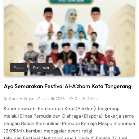
Fokus
Parlemen
Ayo Semarakan Festival Al-A’zhom Kota Tangerang
Catur Adittyo
Juni 15, 2026
0
4 Mins
Kobennews.id- Pemerintah Kota (Pemkot) Tangerang
melalui Dinas Pemuda dan Olahraga (Dispora), bekerja sama
dengan Badan Komunikasi Pemuda Remaja Masjid Indonesia
(BKPRMI), kembali menggelar event religi
tahunan Festival Al-A’zhom ke-13, pada 15 hingga 27 Juni