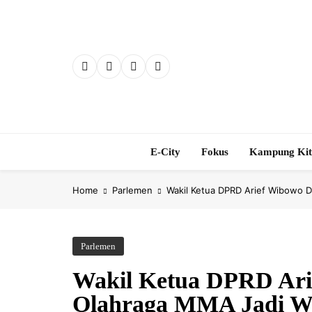
Skip
to
content
E-City
Fokus
Kampung Ki
Home
Parlemen
Wakil Ketua DPRD Arief Wibowo D
Parlemen
Wakil Ketua DPRD Ari
Olahraga MMA Jadi Wad