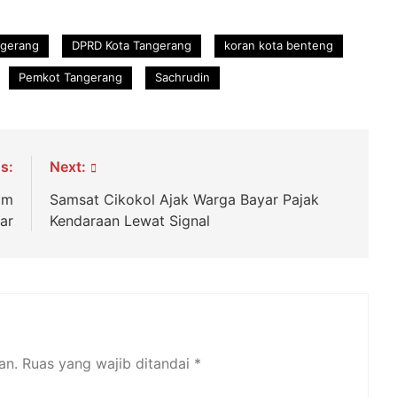
ngerang
DPRD Kota Tangerang
koran kota benteng
Pemkot Tangerang
Sachrudin
s:
Next:
om
Samsat Cikokol Ajak Warga Bayar Pajak
ar
Kendaraan Lewat Signal
an.
Ruas yang wajib ditandai
*