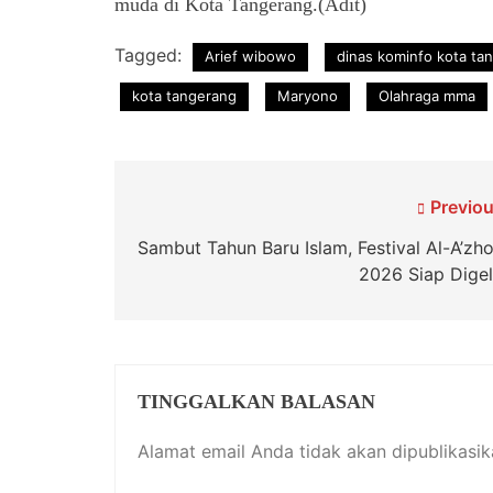
muda di Kota Tangerang.(Adit)
Tagged:
Arief wibowo
dinas kominfo kota ta
kota tangerang
Maryono
Olahraga mma
Navigasi
Previou
pos
Sambut Tahun Baru Islam, Festival Al-A’zh
2026 Siap Digel
TINGGALKAN BALASAN
Alamat email Anda tidak akan dipublikasik