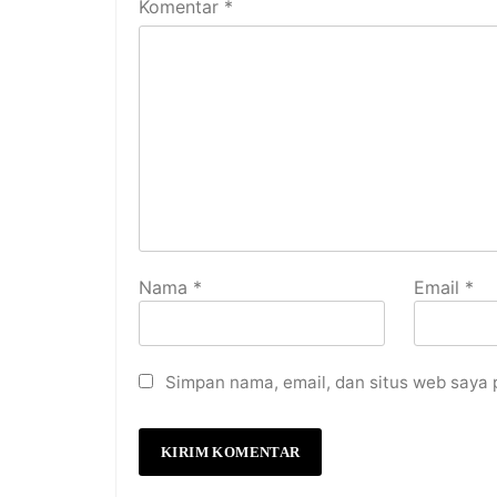
Komentar
*
Nama
*
Email
*
Simpan nama, email, dan situs web saya 