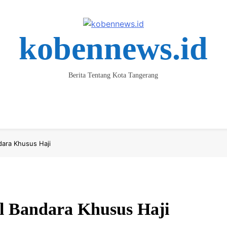
kobennews.id
Berita Tentang Kota Tangerang
ta
Keluarga & Kesehatan
Parlemen
Pendidikan
Spor
ara Khusus Haji
l Bandara Khusus Haji