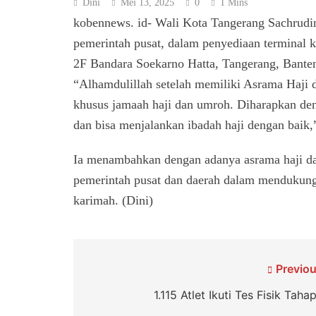
Dini
Mei 13, 2025
0
1 Mins
kobennews. id- Wali Kota Tangerang Sachrudi
pemerintah pusat, dalam penyediaan terminal 
2F Bandara Soekarno Hatta, Tangerang, Bante
“Alhamdulillah setelah memiliki Asrama Haji 
khusus jamaah haji dan umroh. Diharapkan de
dan bisa menjalankan ibadah haji dengan baik,
Ia menambahkan dengan adanya asrama haji da
pemerintah pusat dan daerah dalam mendukung
karimah. (Dini)
Navigasi
Previou
pos
1.115 Atlet Ikuti Tes Fisik Taha