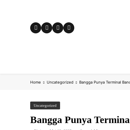
Skip
to
content
E-City
Fokus
Kampung Ki
Home
Uncategorized
Bangga Punya Terminal Band
Uncategorized
Bangga Punya Termina