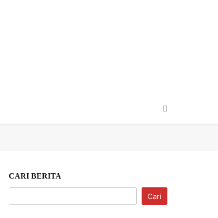
taiment
Usaha & Wisata
CARI BERITA
Cari