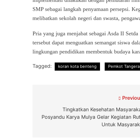
implementasi dilakukan dengan pemutaran film
SMP sebagai langkah penyamaan persepsi. Kegiat
melibatkan sekolah negeri dan swasta, pengawa
Pria yang juga menjabat sebagai Asda II Setda 
tersebut dapat menguatkan semangat siswa da
lingkungan pendidikan membentuk budaya karak
Tagged:
koran kota benteng
Pemkot Tanger
Navigasi
Previou
pos
Tingkatkan Kesehatan Masyaraka
Posyandu Karya Mulya Gelar Kegiatan Rut
Untuk Masyarak