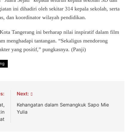
 “Juara Sejati” kepada seluruh kepala sekolah SD dan
an ini dihadiri oleh sekitar 314 kepala sekolah, serta
s, dan koordinator wilayah pendidikan.
Kota Tangerang ini berharap nilai inspiratif dalam film
lam menghadapi tantangan. “Sekaligus mendorong
ter yang positif,” pungkasnya. (Panji)
ang
s:
Next:
t,
Kehangatan dalam Semangkuk Sapo Mie
in
Yulia
at