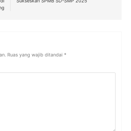
di
Sukseskan SPMB SD-SMP 2025
ng
an.
Ruas yang wajib ditandai
*