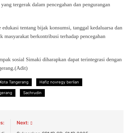
l yang tergerak dalam pencegahan dan pengurangan
edukasi tentang bijak konsumsi, tanggal kedaluarsa dan
k masyarakat berkontribusi terhadap pencegahan
ak sosial Simaki diharapkan dapat terintegrasi dengan
erang.(Adit)
Kota Tangerang
Hafiz novregy berlian
gerang
Sachrudin
s:
Next: