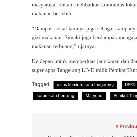
masyarakat rentan, melibatkan komunitas loka
makanan berlebih.
“Dampak sosial lainnya juga sebagai kampanye 
gizi makanan. Simaki juga berdampak mengaja
makanan terbuang,” ujarnya.
Ke depan untuk memperluas jangkauan dan damp
super apps Tangerang LIVE milik Pemkot Tang
Tagged:
dinas kominfo kota tangerang
DPRD 
koran kota benteng
Maryono
Pemkot Tan
Navigasi
Previou