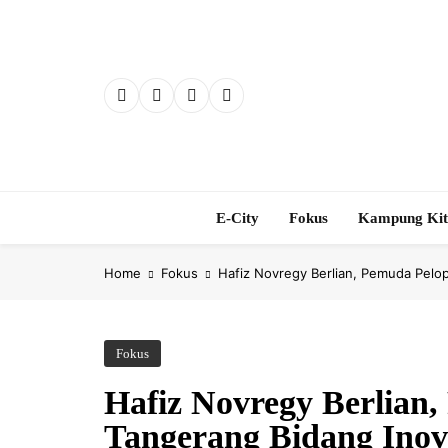
Skip
to
content
E-City
Fokus
Kampung Ki
Home
Fokus
Hafiz Novregy Berlian, Pemuda Pelop
Fokus
Hafiz Novregy Berlian
Tangerang Bidang Inov