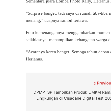
Sementara juara Lomba Photo Rally, Herianus
“Surprise banget, tadi saya di rumah tiba-ti
menang,” ucapnya sambil tertawa.
Foto kemenangannya menggambarkan momen an
seikhlasnya, menampilkan kehangatan warga di
“Acaranya keren banget. Semoga tahun depan ad
Herianus.
Navigasi
Previou
pos
DPMPTSP Tampilkan Produk UMKM Ram
Lingkungan di Cisadane Digital Fest 20