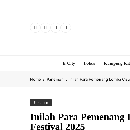
Skip
to
content
E-City
Fokus
Kampung Ki
Home
Parlemen
Inilah Para Pemenang Lomba Cisad
Parlemen
Inilah Para Pemenang 
Festival 2025