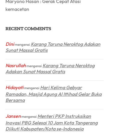
Maryono Hasan : Gerak Cepat Atasi
kemacetan
RECENT COMMENTS
Dini
Karang Taruna Neroktog Adakan
mengenai
Sunat Massal Gratis
Nasrullah
Karang Taruna Neroktog
mengenai
Adakan Sunat Massal Gratis
Hidayati
Hari Kelima Gebyar
mengenai
Ramadan, Masjid Agung Al Ittihad Gelar Buka
Bersama
Jansen
Menteri PKP Instruksikan
mengenai
Inovasi PBG Selesai 10 Jam Kota Tangerang
Diikuti Kabupaten/Kota se-Indonesia