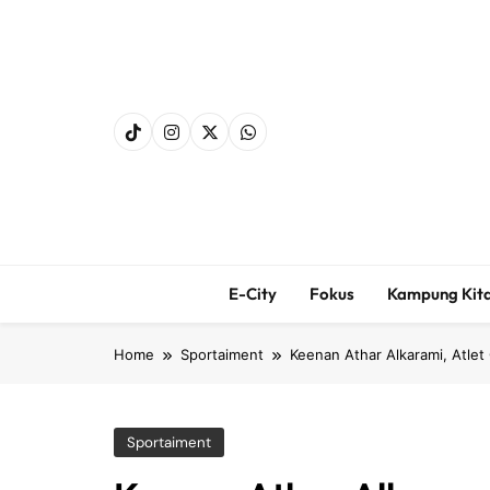
Skip
to
content
E-City
Fokus
Kampung Kit
Home
Sportaiment
Keenan Athar Alkarami, Atle
Sportaiment