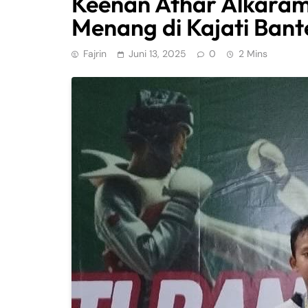
Keenan Athar Alkarami,
Menang di Kajati Ban
Fajrin
Juni 13, 2025
0
2 Mins