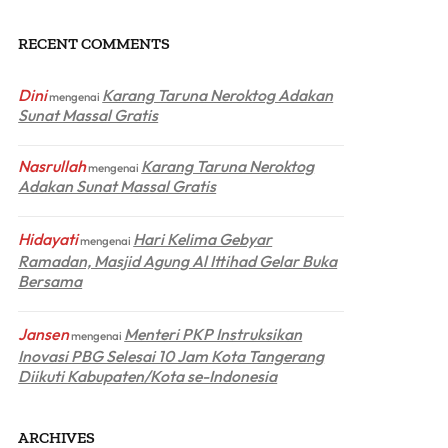
RECENT COMMENTS
Dini
Karang Taruna Neroktog Adakan
mengenai
Sunat Massal Gratis
Nasrullah
Karang Taruna Neroktog
mengenai
Adakan Sunat Massal Gratis
Hidayati
Hari Kelima Gebyar
mengenai
Ramadan, Masjid Agung Al Ittihad Gelar Buka
Bersama
Jansen
Menteri PKP Instruksikan
mengenai
Inovasi PBG Selesai 10 Jam Kota Tangerang
Diikuti Kabupaten/Kota se-Indonesia
ARCHIVES