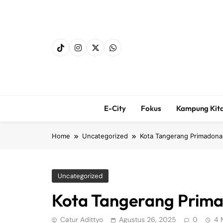
Skip
to
content
E-City
Fokus
Kampung Kit
Home
Uncategorized
Kota Tangerang Primadona 
Uncategorized
Kota Tangerang Prima
Catur Adittyo
Agustus 26, 2025
0
4 