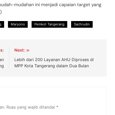
mudah-mudahan ini menjadi capaian target yang
)
g
Maryono
Pemkot Tangerang
Sachrudin
s:
Next:
an
Lebih dari 200 Layanan AHU Diproses di
ng
MPP Kota Tangerang dalam Dua Bulan
an.
Ruas yang wajib ditandai
*