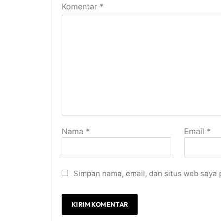
Komentar
*
Nama
*
Email
*
Simpan nama, email, dan situs web saya 