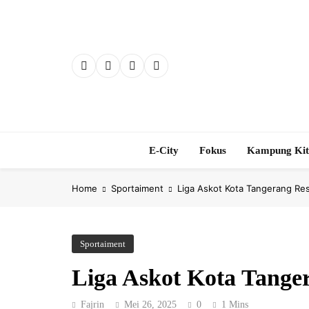
Skip
to
content
E-City
Fokus
Kampung Ki
Home
Sportaiment
Liga Askot Kota Tangerang Res
Sportaiment
Liga Askot Kota Tange
Fajrin
Mei 26, 2025
0
1 Mins