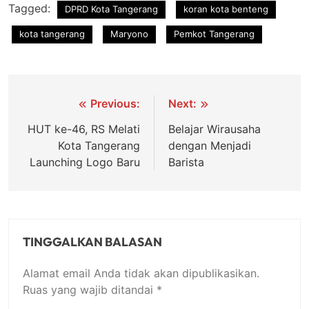
Tagged:
DPRD Kota Tangerang
koran kota benteng
kota tangerang
Maryono
Pemkot Tangerang
Navigasi
Previous:
Next:
pos
HUT ke-46, RS Melati
Belajar Wirausaha
Kota Tangerang
dengan Menjadi
Launching Logo Baru
Barista
TINGGALKAN BALASAN
Alamat email Anda tidak akan dipublikasikan.
Ruas yang wajib ditandai
*