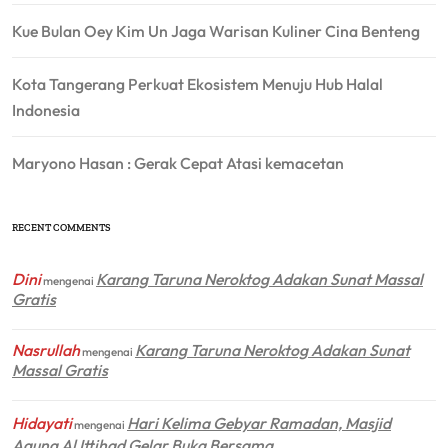
Kue Bulan Oey Kim Un Jaga Warisan Kuliner Cina Benteng
Kota Tangerang Perkuat Ekosistem Menuju Hub Halal
Indonesia
Maryono Hasan : Gerak Cepat Atasi kemacetan
RECENT COMMENTS
Dini
Karang Taruna Neroktog Adakan Sunat Massal
mengenai
Gratis
Nasrullah
Karang Taruna Neroktog Adakan Sunat
mengenai
Massal Gratis
Hidayati
Hari Kelima Gebyar Ramadan, Masjid
mengenai
Agung Al Ittihad Gelar Buka Bersama