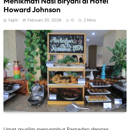
Menikmati Nasi Biryani di Hotel
Howard Johnson
Fajrin
Februari 20, 2026
0
2 Mins
Umat muslim menyambut Ramadan dengan