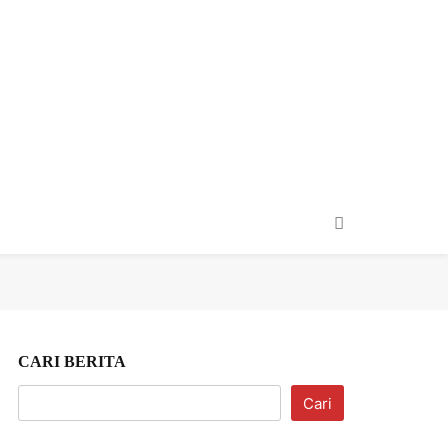
taiment
Usaha & Wisata
CARI BERITA
Cari