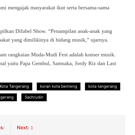
ami mengajak masyarakat ikut serta bersama-sama
pilkan Difabel Show. “Penampilan anak-anak yang
kat yang dimilikinya di bidang musik,” ujarnya.
am rangkaian Muda-Mudi Fest adalah konser musik.
nal yaitu Papa Gembul, Samsaka, Jordy Riz dan Last
Kota Tangerang
koran kota benteng
kota tangerang
ngerang
Sachrudin
s:
Next: