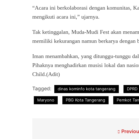
“Acara ini berkolaborasi dengan komunitas, K
mengikuti acara ini,” ujarnya.
Tak ketinggalan, Muda-Mudi Fest akan menam
memiliki kekurangan namun berkarya dengan ba
Iman menambahkan, yang ditunggu-tunggu dal
Pihaknya menghadirkan musisi lokal dan nasio
Child.(Adit)
Tagged:
dinas kominfo kota tangerang
DPRD 
Maryono
PBG Kota Tangerang
Pemkot Ta
Navigasi
Previou