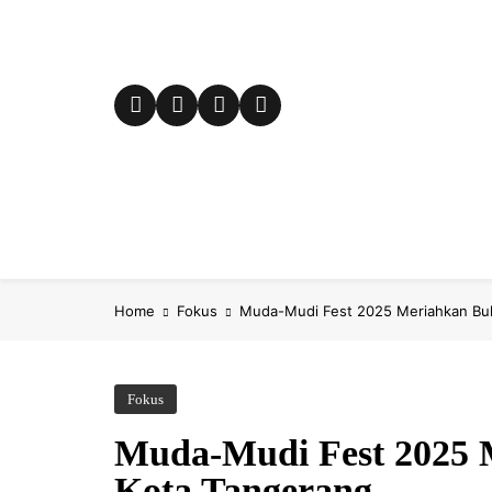
Skip
to
content
E-City
Fokus
Kampung Ki
Home
Fokus
Muda-Mudi Fest 2025 Meriahkan Bu
Fokus
Muda-Mudi Fest 2025 
Kota Tangerang