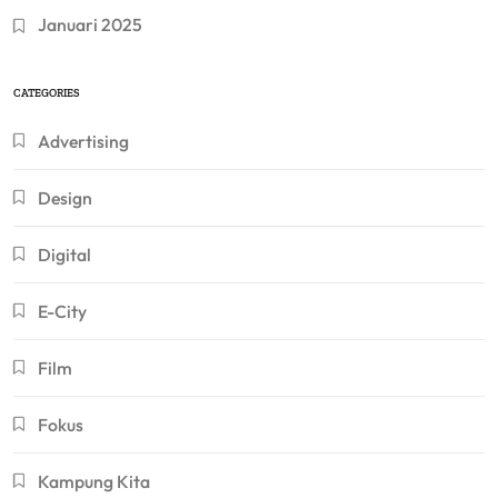
Januari 2025
CATEGORIES
Advertising
Design
Digital
E-City
Film
Fokus
Kampung Kita