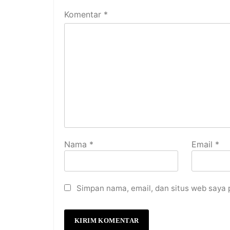
Komentar
*
Nama
*
Email
*
Simpan nama, email, dan situs web saya 