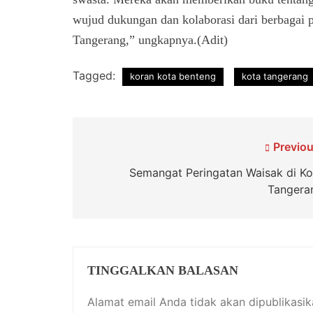
wujud dukungan dan kolaborasi dari berbagai 
Tangerang,” ungkapnya.(Adit)
Tagged:
koran kota benteng
kota tangerang
Navigasi
Previou
pos
Semangat Peringatan Waisak di Ko
Tangera
TINGGALKAN BALASAN
Alamat email Anda tidak akan dipublikasik