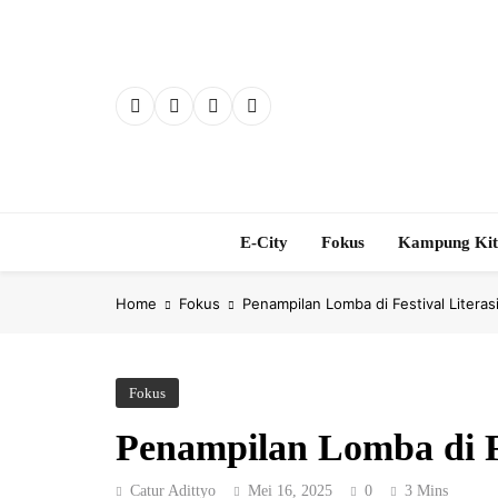
Skip
to
content
E-City
Fokus
Kampung Ki
Home
Fokus
Penampilan Lomba di Festival Literas
Fokus
Penampilan Lomba di Fe
Catur Adittyo
Mei 16, 2025
0
3 Mins