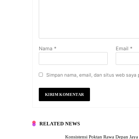
Nama
*
Email
*
Simpan nama, email, dan situs web saya 
RELATED NEWS
Konsistensi Poktan Rawa Depan Jaya