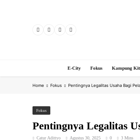
Skip
to
content
E-City
Fokus
Kampung Ki
Home
Fokus
Pentingnya Legalitas Usaha Bagi P
Fokus
Pentingnya Legalitas
Catur Adittyo
Agustus 30, 2025
0
3 Mins