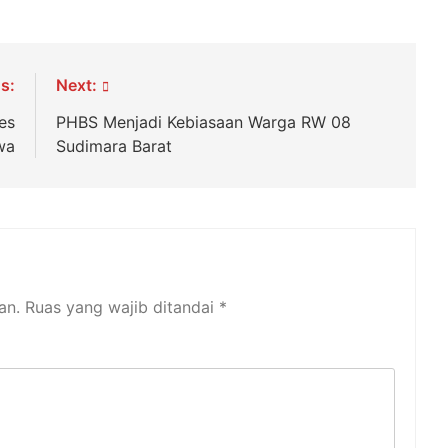
s:
Next:
es
PHBS Menjadi Kebiasaan Warga RW 08
wa
Sudimara Barat
an.
Ruas yang wajib ditandai
*