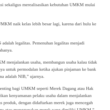
asi sekaligus merealisasikan kebutuhan UMKM mulai
MKM naik kelas lebih besar lagi, karena dari hulu ke
 adalah legalitas. Pemenuhan legalitas menjadi
ahanya.
MKM menjalankan usaha, membangun usaha kalau tidak
nya untuk permodalan ketika ajukan pinjaman ke bank
ma adalah NIB,” ujarnya.
t penting bagi UMKM seperti Merek Dagang atau Hak
ikan kenyamanan pelaku usaha dalam menjalankan
tas produk, dengan didaftarkan merek juga mencegah
niru atau menggunakan merek yang dimiliki UMKM,”