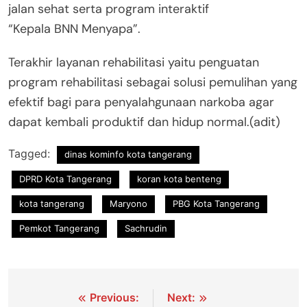
jalan sehat serta program interaktif
“Kepala BNN Menyapa”.
Terakhir layanan rehabilitasi yaitu penguatan
program rehabilitasi sebagai solusi pemulihan yang
efektif bagi para penyalahgunaan narkoba agar
dapat kembali produktif dan hidup normal.(adit)
Tagged:
dinas kominfo kota tangerang
DPRD Kota Tangerang
koran kota benteng
kota tangerang
Maryono
PBG Kota Tangerang
Pemkot Tangerang
Sachrudin
Navigasi
Previous:
Next: