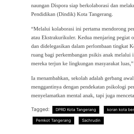
naungan Dispora siap berkolaborasi dan melaku
Pendidikan (Dindik) Kota Tangerang.
“Melalui kolaborasi ini pertama mendorong pe
atau Ekstrakurikuler. Kedua menjaring pegiat
dan didelegasikan dalam perlombaan tingkat K
ruang bagi perkembangan psikis anak melalui i
mereka terjun ke lingkungan masyarakat luas,
Ia menambahkan, sekolah adalah gerbang awa
menggantinya dengan pendekatan psikologi pend
menyelamatkan mental anak, tapi juga mencetak
Tagged:
DPRD Kota Tangerang
koran kota be
Pemkot Tangerang
Sachrudin