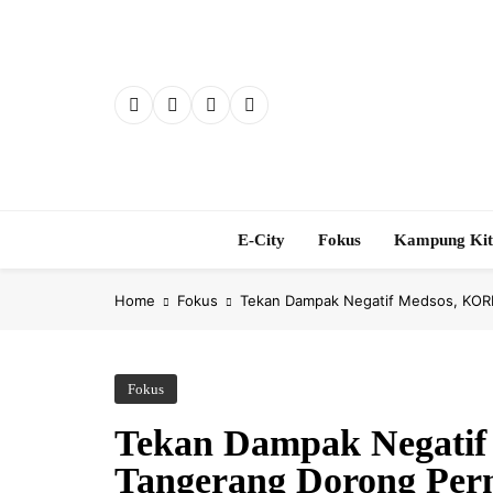
Skip
to
content
E-City
Fokus
Kampung Ki
Home
Fokus
Tekan Dampak Negatif Medsos, KORM
Fokus
Tekan Dampak Negati
Tangerang Dorong Per