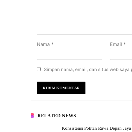
Nama
*
Email
*
Simpan nama, email, dan situs web saya 
RELATED NEWS
Konsistensi Poktan Rawa Depan Jaya