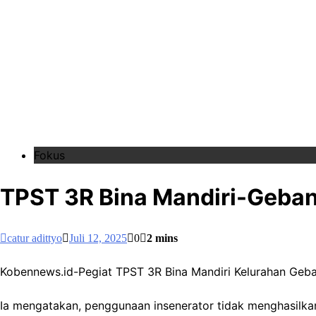
Fokus
TPST 3R Bina Mandiri-Geban
catur adittyo
Juli 12, 2025
0
2 mins
Kobennews.id-Pegiat TPST 3R Bina Mandiri Kelurahan Geb
Ia mengatakan, penggunaan insenerator tidak menghasilk