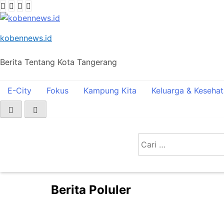
Skip
to
content
kobennews.id
Berita Tentang Kota Tangerang
E-City
Fokus
Kampung Kita
Keluarga & Keseha
Home
Fokus
Cari
TPST 3R Bina Mandiri-Gebang Raya Dukung Penerapa
untuk:
Berita Poluler