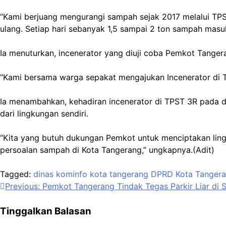
“Kami berjuang mengurangi sampah sejak 2017 melalui TP
ulang. Setiap hari sebanyak 1,5 sampai 2 ton sampah masuk 
Ia menuturkan, incenerator yang diuji coba Pemkot Tange
“Kami bersama warga sepakat mengajukan Incenerator di T
Ia menambahkan, kehadiran incenerator di TPST 3R pada da
dari lingkungan sendiri.
“Kita yang butuh dukungan Pemkot untuk menciptakan lin
persoalan sampah di Kota Tangerang,” ungkapnya.(Adit)
Tagged:
dinas kominfo kota tangerang
DPRD Kota Tanger
Navigasi
Previous:
Pemkot Tangerang Tindak Tegas Parkir Liar di 
pos
Tinggalkan Balasan