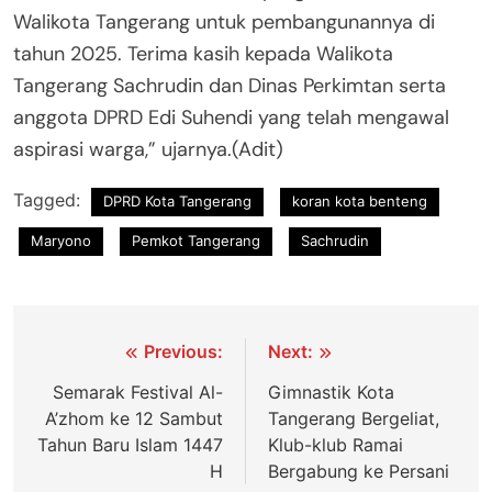
Walikota Tangerang untuk pembangunannya di
tahun 2025. Terima kasih kepada Walikota
Tangerang Sachrudin dan Dinas Perkimtan serta
anggota DPRD Edi Suhendi yang telah mengawal
aspirasi warga,” ujarnya.(Adit)
Tagged:
DPRD Kota Tangerang
koran kota benteng
Maryono
Pemkot Tangerang
Sachrudin
Navigasi
Previous:
Next:
pos
Semarak Festival Al-
Gimnastik Kota
A’zhom ke 12 Sambut
Tangerang Bergeliat,
Tahun Baru Islam 1447
Klub-klub Ramai
H
Bergabung ke Persani