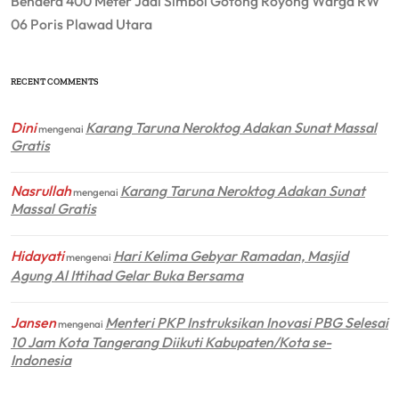
Bendera 400 Meter Jadi Simbol Gotong Royong Warga RW
06 Poris Plawad Utara
RECENT COMMENTS
Dini
Karang Taruna Neroktog Adakan Sunat Massal
mengenai
Gratis
Nasrullah
Karang Taruna Neroktog Adakan Sunat
mengenai
Massal Gratis
Hidayati
Hari Kelima Gebyar Ramadan, Masjid
mengenai
Agung Al Ittihad Gelar Buka Bersama
Jansen
Menteri PKP Instruksikan Inovasi PBG Selesai
mengenai
10 Jam Kota Tangerang Diikuti Kabupaten/Kota se-
Indonesia