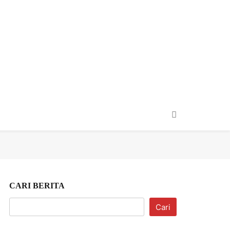
taiment
Usaha & Wisata
CARI BERITA
Cari