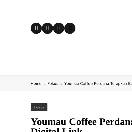
Skip
to
content
E-City
Fokus
Kampung Ki
Home
Fokus
Youmau Coffee Perdana Terapkan Bar
Fokus
Youmau Coffee Perdan
Digital Link