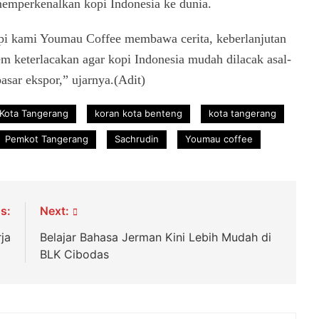
memperkenalkan kopi Indonesia ke dunia.
api kami Youmau Coffee membawa cerita, keberlanjutan
em keterlacakan agar kopi Indonesia mudah dilacak asal-
sar ekspor,” ujarnya.(Adit)
Kota Tangerang
koran kota benteng
kota tangerang
Pemkot Tangerang
Sachrudin
Youmau coffee
s:
Next:
ja
Belajar Bahasa Jerman Kini Lebih Mudah di
BLK Cibodas