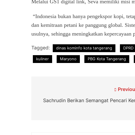
Melalui GS1 digital link, Seva memiliki misi 
“Indonesia bukan hanya pengekspor kopi, tet
dan kemitraan petani ke panggung global. Sist
usulnya, sehingga meningkatkan kepercayaan pa
Tagged:
dinas kominfo kota tangerang
DPRD 
kuliner
Maryono
PBG Kota Tangerang
Navigasi
Previou
pos
Sachrudin Berikan Semangat Pencari Ker