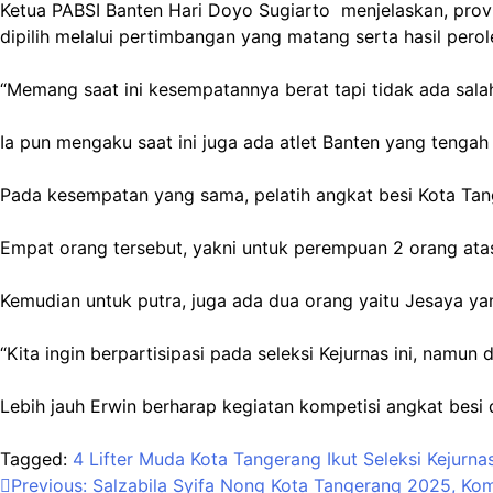
Ketua PABSI Banten Hari Doyo Sugiarto menjelaskan, provi
dipilih melalui pertimbangan yang matang serta hasil perol
“Memang saat ini kesempatannya berat tapi tidak ada salah
Ia pun mengaku saat ini juga ada atlet Banten yang tengah d
Pada kesempatan yang sama, pelatih angkat besi Kota Tang
Empat orang tersebut, yakni untuk perempuan 2 orang atas 
Kemudian untuk putra, juga ada dua orang yaitu Jesaya yan
“Kita ingin berpartisipasi pada seleksi Kejurnas ini, namun
Lebih jauh Erwin berharap kegiatan kompetisi angkat besi
Tagged:
4 Lifter Muda Kota Tangerang Ikut Seleksi Kejurna
Navigasi
Previous:
Salzabila Syifa Nong Kota Tangerang 2025, Kom