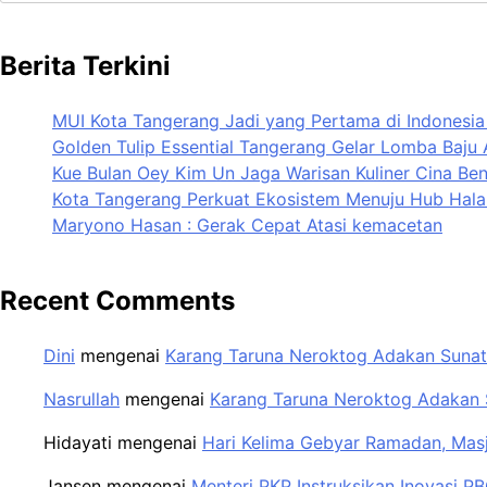
Berita Terkini
MUI Kota Tangerang Jadi yang Pertama di Indonesia
Golden Tulip Essential Tangerang Gelar Lomba Baju 
Kue Bulan Oey Kim Un Jaga Warisan Kuliner Cina Be
Kota Tangerang Perkuat Ekosistem Menuju Hub Halal
Maryono Hasan : Gerak Cepat Atasi kemacetan
Recent Comments
Dini
mengenai
Karang Taruna Neroktog Adakan Sunat
Nasrullah
mengenai
Karang Taruna Neroktog Adakan S
Hidayati
mengenai
Hari Kelima Gebyar Ramadan, Masj
Jansen
mengenai
Menteri PKP Instruksikan Inovasi P