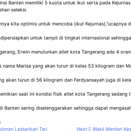
nsi Banten memiliki 5 kuota untuk ikut serta pada Kejurna
ehan seleksi.
nya kita optimis untuk mencoba (ikut Kejurnas),”ucapnya di
ipersiapkan untuk tampil di tingkat internasional sehingga 
erang, Erwin menuturkan atlet kota Tangerang ada 4 orang 
nama Marisa yang akan turun di kelas 53 kilogram dan Mars
g akan turun di 56 kilogram dan Ferdyansayah juga di kela
 demikian saat ini kondisi fisik atlet kota Tangerang sedang
 di Banten sering diselenggarakan sehingga dapat mengasah
s
itmen Lestarikan Tari
Next:
Wakil Menteri Ke