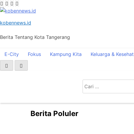
Skip
to
content
kobennews.id
Berita Tentang Kota Tangerang
E-City
Fokus
Kampung Kita
Keluarga & Keseha
Home
Sportaiment
Cari
4 Lifter Muda Kota Tangerang Ikut Seleksi Kejurnas
untuk:
Berita Poluler