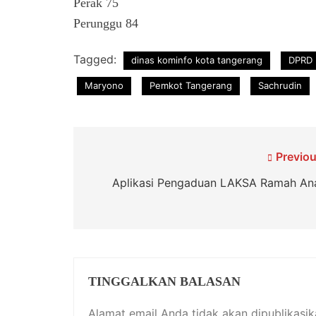
Perak 75
Perunggu 84
Tagged:
dinas kominfo kota tangerang
DPRD 
Maryono
Pemkot Tangerang
Sachrudin
Navigasi
Previou
pos
Aplikasi Pengaduan LAKSA Ramah An
TINGGALKAN BALASAN
Alamat email Anda tidak akan dipublikasik