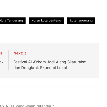
Kota Tangerang
koran kota benteng
kota tangerang
s:
Next:
ak
Festival Al A’zhom Jadi Ajang Silaturahmi
dan Dongkrak Ekonomi Lokal
an.
Ruas yang wajib ditandai
*