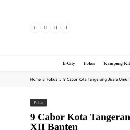
Skip
to
content
E-City
Fokus
Kampung Ki
Home
Fokus
9 Cabor Kota Tangerang Juara Umum
Fokus
9 Cabor Kota Tanger
XII Banten