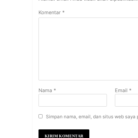
Komentar
*
Nama
*
Email
*
Simpan nama, email, dan situs web saya 