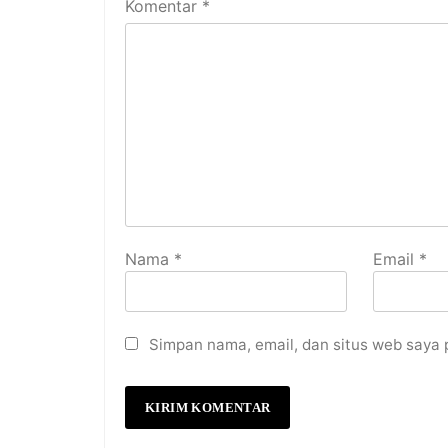
Komentar
*
Nama
*
Email
*
Simpan nama, email, dan situs web saya 