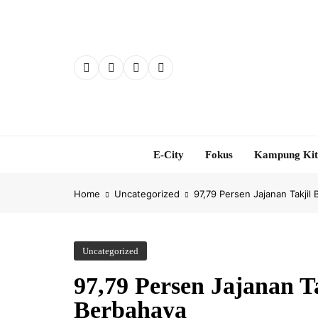
Skip
to
content
E-City
Fokus
Kampung Ki
Home
Uncategorized
97,79 Persen Jajanan Takji
Uncategorized
97,79 Persen Jajanan T
Berbahaya