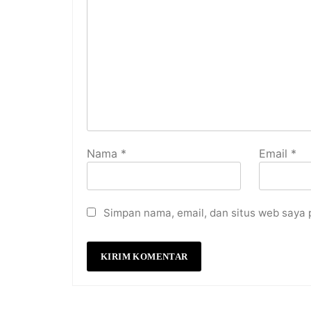
Nama
*
Email
*
Simpan nama, email, dan situs web saya 