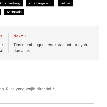
 kota benteng
kota tangerang
kuliner
Sachrudin
s:
Next:
ak
Tips membangun kedekatan antara ayah
at
dan anak
an.
Ruas yang wajib ditandai
*