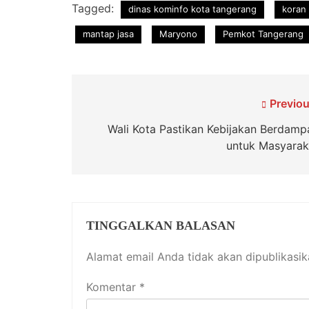
Tagged:
dinas kominfo kota tangerang
koran
mantap jasa
Maryono
Pemkot Tangerang
Navigasi
Previou
pos
Wali Kota Pastikan Kebijakan Berdamp
untuk Masyarak
TINGGALKAN BALASAN
Alamat email Anda tidak akan dipublikasik
Komentar
*