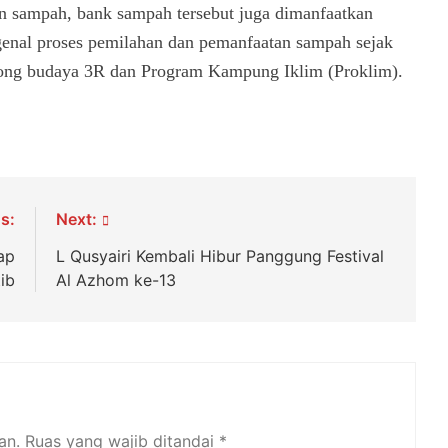
an sampah, bank sampah tersebut juga dimanfaatkan
ngenal proses pemilahan dan pemanfaatan sampah sejak
rong budaya 3R dan Program Kampung Iklim (Proklim).
s:
Next:
ap
L Qusyairi Kembali Hibur Panggung Festival
tib
Al Azhom ke-13
an.
Ruas yang wajib ditandai
*