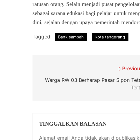
ratusan orang. Selain menjadi pusat pengelola
sebagai sarana edukasi bagi pelajar untuk me
dini, sejalan dengan upaya pemerintah mendo
Tagged:
Bank sampah
kota tangerang
Navigasi
Previou
pos
Warga RW 03 Berharap Pasar Sipon Tet
Ter
TINGGALKAN BALASAN
Alamat email Anda tidak akan dipublikasik