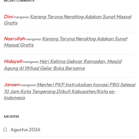
RECENT COMMENTS
Dini
Karang Taruna Neroktog Adakan Sunat Massal
mengenai
Gratis
Nasrullah
Karang Taruna Neroktog Adakan Sunat
mengenai
Massal Gratis
Hidayati
Hari Kelima Gebyar Ramadan, Masjid
mengenai
Agung Al Ittihad Gelar Buka Bersama
Jansen
Menteri PKP Instruksikan Inovasi PBG Selesai
mengenai
10 Jam Kota Tangerang Diikuti Kabupaten/Kota se-
Indonesia
ARCHIVES
Agustus 2026