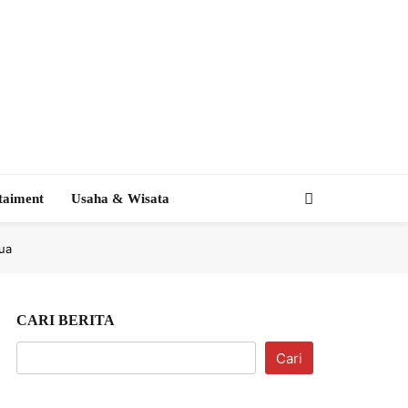
taiment
Usaha & Wisata
ua
CARI BERITA
Cari