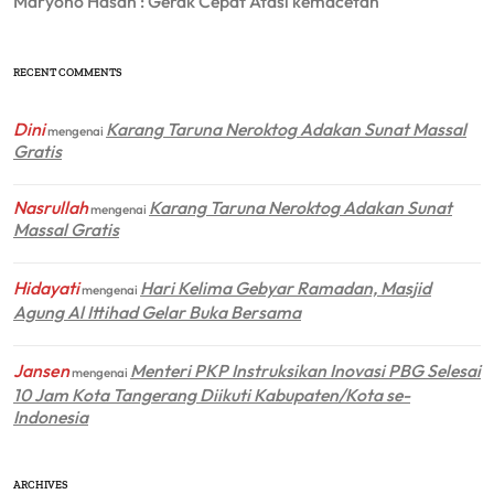
Maryono Hasan : Gerak Cepat Atasi kemacetan
RECENT COMMENTS
Dini
Karang Taruna Neroktog Adakan Sunat Massal
mengenai
Gratis
Nasrullah
Karang Taruna Neroktog Adakan Sunat
mengenai
Massal Gratis
Hidayati
Hari Kelima Gebyar Ramadan, Masjid
mengenai
Agung Al Ittihad Gelar Buka Bersama
Jansen
Menteri PKP Instruksikan Inovasi PBG Selesai
mengenai
10 Jam Kota Tangerang Diikuti Kabupaten/Kota se-
Indonesia
ARCHIVES