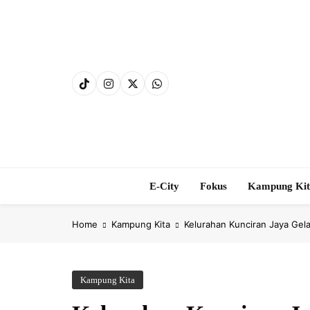
Skip
to
content
E-City
Fokus
Kampung Ki
Home
Kampung Kita
Kelurahan Kunciran Jaya Ge
Kampung Kita