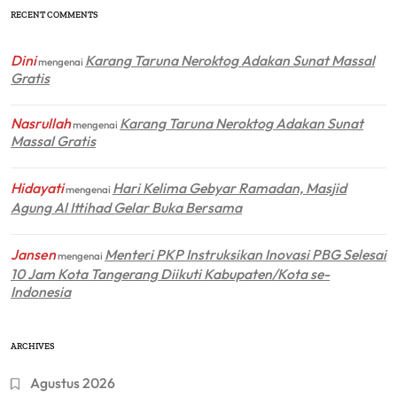
RECENT COMMENTS
Dini
Karang Taruna Neroktog Adakan Sunat Massal
mengenai
Gratis
Nasrullah
Karang Taruna Neroktog Adakan Sunat
mengenai
Massal Gratis
Hidayati
Hari Kelima Gebyar Ramadan, Masjid
mengenai
Agung Al Ittihad Gelar Buka Bersama
Jansen
Menteri PKP Instruksikan Inovasi PBG Selesai
mengenai
10 Jam Kota Tangerang Diikuti Kabupaten/Kota se-
Indonesia
ARCHIVES
Agustus 2026