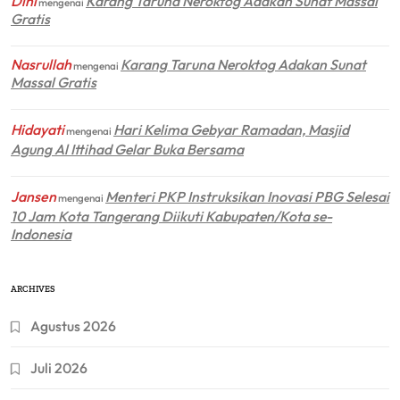
Dini
Karang Taruna Neroktog Adakan Sunat Massal
mengenai
Gratis
Nasrullah
Karang Taruna Neroktog Adakan Sunat
mengenai
Massal Gratis
Hidayati
Hari Kelima Gebyar Ramadan, Masjid
mengenai
Agung Al Ittihad Gelar Buka Bersama
Jansen
Menteri PKP Instruksikan Inovasi PBG Selesai
mengenai
10 Jam Kota Tangerang Diikuti Kabupaten/Kota se-
Indonesia
ARCHIVES
Agustus 2026
Juli 2026