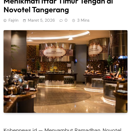
Menikmati Iftar Timur Tengah di
Novotel Tangerang
Fajrin
Maret 5, 2026
0
3 Mins
Kobennews.id — Menyambut Ramadhan, Novotel