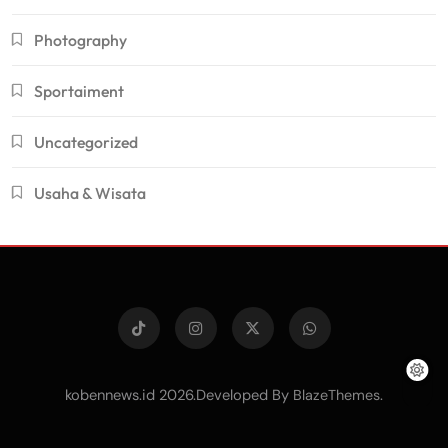
Photography
Sportaiment
Uncategorized
Usaha & Wisata
kobennews.id 2026.Developed By
.
BlazeThemes