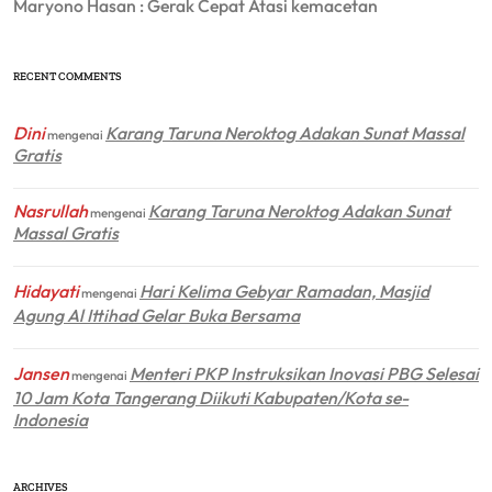
Maryono Hasan : Gerak Cepat Atasi kemacetan
RECENT COMMENTS
Dini
Karang Taruna Neroktog Adakan Sunat Massal
mengenai
Gratis
Nasrullah
Karang Taruna Neroktog Adakan Sunat
mengenai
Massal Gratis
Hidayati
Hari Kelima Gebyar Ramadan, Masjid
mengenai
Agung Al Ittihad Gelar Buka Bersama
Jansen
Menteri PKP Instruksikan Inovasi PBG Selesai
mengenai
10 Jam Kota Tangerang Diikuti Kabupaten/Kota se-
Indonesia
ARCHIVES