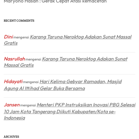
Maryono Hasan : Gerak Cepat Atasi kemacetan
RECENT COMMENTS
Dini
Karang Taruna Neroktog Adakan Sunat Massal
mengenai
Gratis
Nasrullah
Karang Taruna Neroktog Adakan Sunat
mengenai
Massal Gratis
Hidayati
Hari Kelima Gebyar Ramadan, Masjid
mengenai
Agung Al Ittihad Gelar Buka Bersama
Jansen
Menteri PKP Instruksikan Inovasi PBG Selesai
mengenai
10 Jam Kota Tangerang Diikuti Kabupaten/Kota se-
Indonesia
ARCHIVES