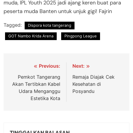
muda, IPL Youth 2025 jadi ajang keren buat para
peserta muda Banten untuk unjuk gigi! Fajrin
Tagged:
Dispora kota tangerang
GOT Nambo Krida Arena
Pingpong League
Navigasi
Previous:
Next:
pos
Pemkot Tangerang
Remaja Diajak Cek
Akan Tertibkan Kabel
Kesehatan di
Udara Menganggu
Posyandu
Estetika Kota
TINGGALKAN BALASAN