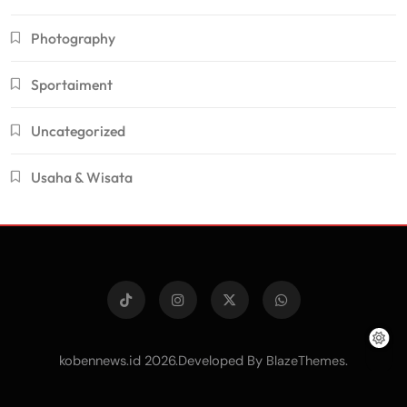
Photography
Sportaiment
Uncategorized
Usaha & Wisata
kobennews.id 2026.Developed By
.
BlazeThemes