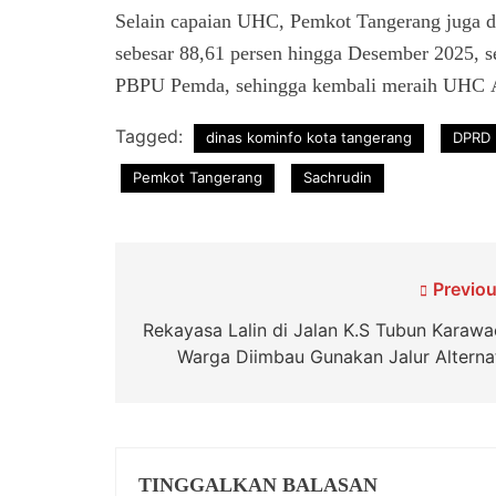
Selain capaian UHC, Pemkot Tangerang juga din
sebesar 88,61 persen hingga Desember 2025, s
PBPU Pemda, sehingga kembali meraih UHC A
Tagged:
dinas kominfo kota tangerang
DPRD 
Pemkot Tangerang
Sachrudin
Navigasi
Previou
pos
Rekayasa Lalin di Jalan K.S Tubun Karawac
Warga Diimbau Gunakan Jalur Alternat
TINGGALKAN BALASAN