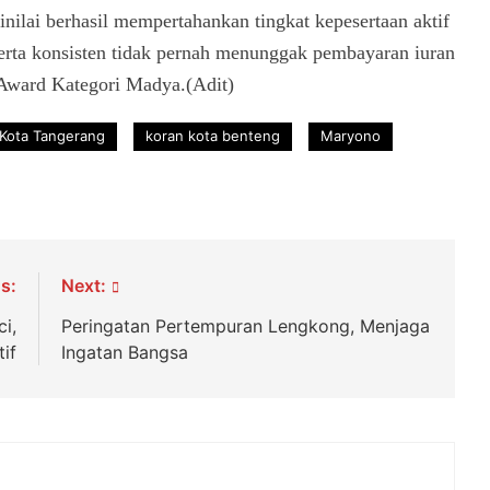
ilai berhasil mempertahankan tingkat kepesertaan aktif
erta konsisten tidak pernah menunggak pembayaran iuran
ward Kategori Madya.(Adit)
Kota Tangerang
koran kota benteng
Maryono
s:
Next:
i,
Peringatan Pertempuran Lengkong, Menjaga
if
Ingatan Bangsa