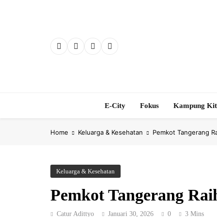
Skip
to
content
E-City
Fokus
Kampung Ki
Home
Keluarga & Kesehatan
Pemkot Tangerang R
Keluarga & Kesehatan
Pemkot Tangerang Ra
Catur Adittyo
Januari 30, 2026
0
3 Mins