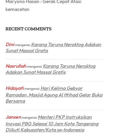
Maryono Hasan : Gerak Cepat Atasi
kemacetan
RECENT COMMENTS
Dini
Karang Taruna Neroktog Adakan
mengenai
Sunat Massal Gratis
Nasrullah
Karang Taruna Neroktog
mengenai
Adakan Sunat Massal Gratis
Hidayati
Hari Kelima Gebyar
mengenai
Ramadan, Masjid Agung Al Ittihad Gelar Buka
Bersama
Jansen
Menteri PKP Instruksikan
mengenai
Inovasi PBG Selesai 10 Jam Kota Tangerang
Diikuti Kabupaten/Kota se-Indonesia