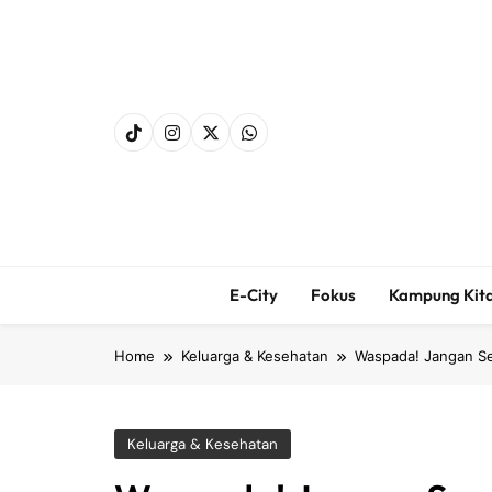
Skip
to
content
E-City
Fokus
Kampung Kit
Home
Keluarga & Kesehatan
Waspada! Jangan Se
Keluarga & Kesehatan