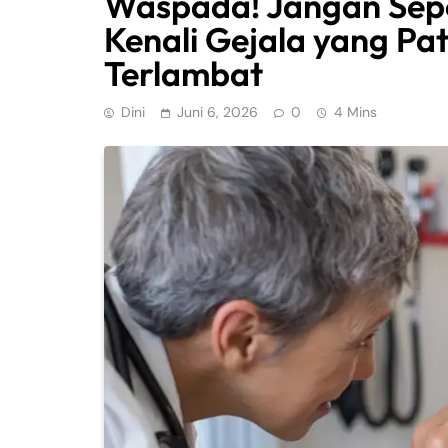
Waspada! Jangan Sep
Kenali Gejala yang Pa
Terlambat
Dini
Juni 6, 2026
0
4 Mins