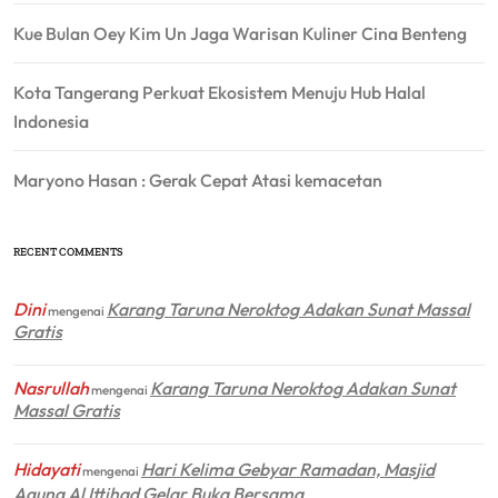
Kue Bulan Oey Kim Un Jaga Warisan Kuliner Cina Benteng
Kota Tangerang Perkuat Ekosistem Menuju Hub Halal
Indonesia
Maryono Hasan : Gerak Cepat Atasi kemacetan
RECENT COMMENTS
Dini
Karang Taruna Neroktog Adakan Sunat Massal
mengenai
Gratis
Nasrullah
Karang Taruna Neroktog Adakan Sunat
mengenai
Massal Gratis
Hidayati
Hari Kelima Gebyar Ramadan, Masjid
mengenai
Agung Al Ittihad Gelar Buka Bersama